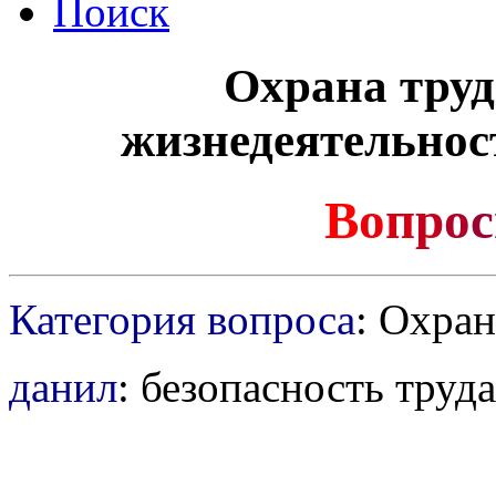
Поиск
Охрана труд
жизнедеятельнос
В
о
п
р
о
с
Категория вопроса
: Охран
данил
: безопасность труд