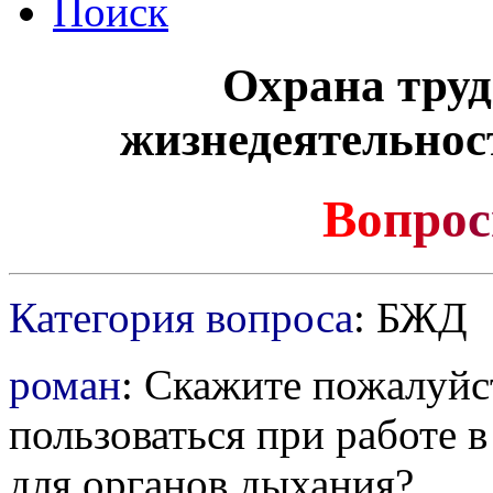
Поиск
Охрана труд
жизнедеятельнос
В
о
п
р
о
с
Категория вопроса
: БЖД
роман
: Скажите пожалуйс
пользоваться при работе 
для органов дыхания?