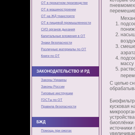
ОТ в прокатном производстве
пневмомеха
ОТ в машиностроении
перемешив
ОТ на ЖД транспорте
Механ
ОТ в пищевой промышленности
подсо
пониж
СИЗ органов дыхания
насыщ
Капитальные вложения в ОТ
возду
Знаки безопасности
смеше
Различные материалы по ОТ
аэрата
Книги по ОТ
подсо
массу
раств
ЗАКОНОДАТЕЛЬСТВО И РД
перем
Законы Украины
С целью сн
Законы России
обрабатыва
Типовые инструкции
ГОСТы по ОТ
Биофильтры
кусковая н
Правила безопасности
микроорга
устройства
БЖД
биоплёнки 
источники 
Помощь при ожогах
увеличивае