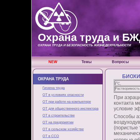
Охрана труда и Б
ОХРАНА ТРУДА И БЕЗОПАСНОСТЬ ЖИЗНЕДЕЯТЕЛЬНОСТИ
NEW
Темы
Вопросы
БИОХИ
ОХРАНА ТРУДА
o
t
С,
Гигиена труда
Растворимость
ОТ в условиях опасности
При аэрац
ОТ при работе на компьютере
контакта м
условие эф
ОТ для общественного инспектора
ОТ в строительстве
Способы аэ
воздуходув
ОТ на предприятии
(пористые 
ОТ в сельском хозяйстве
механичес
ОТ в ССО
которые об