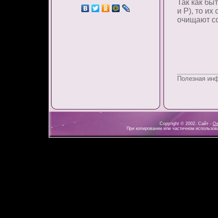
Так как бы
и P), то и
очищают с
Полезная ин
Copyright © 2002. Сайт -
Ох
При копировании или частичном использова