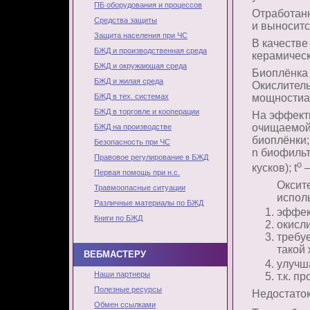
ПБ оборудования и процессов
Отработан
Средства защиты
и выноситс
Защита населения при ЧС
В качестве 
БЖД и производственная среда
керамически
БЖД и окружающая среда
Биоплёнка 
БЖД и жилая среда
Окислител
мощностиа
БЖД в тех. системах
БЖД в торговле и кооперации
На эффекти
очищаемой 
БЖД на производстве
биоплёнки;
Безопасность при ЧС
n биофильт
Правовое регулирование в БЖД
o
кусков); t
–
Первая помощь при н.с.
Оксит
Травмоопасные ситуации
испол
Различные материалы по БЖД
эффек
Книги по БЖД
окисли
требу
такой 
ВЕБМАСТЕРУ
улучш
Наши партнеры
т.к. п
Полезные ресурсы
Недостаток
Обмен ссылками