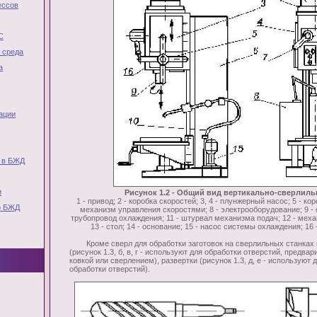
ессов
С
 среда
а
ации
 в БЖД
и
Рисунок 1.2 - Общий вид вертикально-сверлиль
1 - привод; 2 - коробка скоростей; 3, 4 - плунжерный насос; 5 - кор
о БЖД
механизм управления скоростями; 8 - электрооборудование; 9 - 
трубопровод охлаждения; 11 - штурвал механизма подач; 12 - мех
13 - стол; 14 - основание; 15 - насос системы охлаждения; 16 
Кроме сверл для обработки заготовок на сверлильных станках 
(рисунок 1.3, б, в, г - используют для обработки отверстий, предв
ковкой или сверлением), развертки (рисунок 1.3, д, е - используют
обработки отверстий).