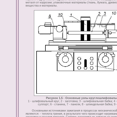
металл от коррозии; упаковочные материалы (ткань, бумага, древе
вещества и материалы.
Рисунок 1.5 - Основные узлы круглошлифовальн
1 - шлифовальный круг, 2 - заготовка; 3 - шлифовальная бабка; 4 -
суппорт; 6 - станина, 7 - панели, 8 - шпиндельная бабка; 9 -
Основными источниками зажигания в процессах механической 
являются: - теплота трения, в результате чего происходит нагрева
заготовки и отходов металла. Степень разогрева их зависит от ско