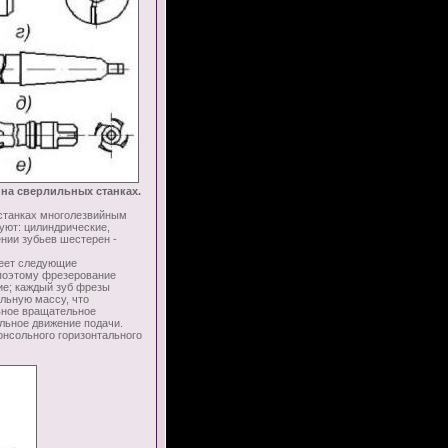
 на сверлильных станках.
станках многолезвийным
уют: цилиндрические,
нии зубьев шестерен -
еет следующие
 поэтому фрезерование
ие; каждый зуб фрезы
ельную массу, что
вное вращательное
льное движение подачи.
сольного горизонтального