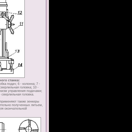
ного станка:
обка подач; 6 - колонна; 7 -
сверлильная головка; 10 -
анизм управления подачами;
- сверлильная головка.
применяют также зенкеры
арительно полученных литьем,
 для окончательной