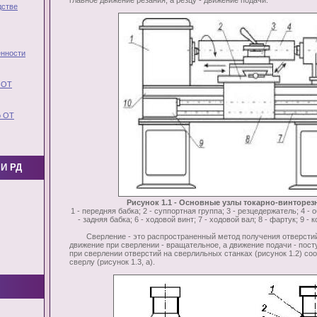
главное движение резания, а резцу - движение подачи.
дстве
нности
 ОТ
о ОТ
И РД
Рисунок 1.1 - Основные узлы токарно-винторезн
1 - передняя бабка; 2 - суппортная группа; 3 - резцедержатель; 4 -
- задняя бабка; 6 - ходовой винт; 7 - ходовой вал; 8 - фартук; 9 - 
Сверление - это распространенный метод получения отверстий
движение при сверлении - вращательное, а движение подачи - пос
при сверлении отверстий на сверлильных станках (рисунок 1.2) со
сверлу (рисунок 1.3, а).