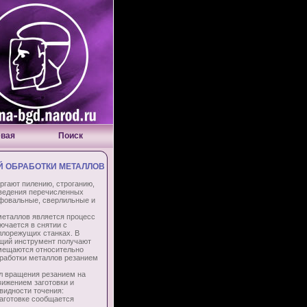
евая
Поиск
 ОБРАБОТКИ МЕТАЛЛОВ
гают пилению, строганию,
оведения перечисленных
ифовальные, сверлильные и
таллов является процесс
ючается в снятии с
аллорежущих станках. В
ущий инструмент получают
мещаются относительно
работки металлов резанием
л вращения резанием на
вижением заготовки и
видности точения:
заготовке сообщается