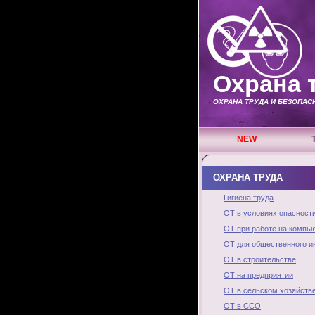
Охрана 
ОХРАНА ТРУДА И БЕЗОПА
NEW
ОХРАНА ТРУДА
Гигиена труда
ОТ в условиях опасност
ОТ при работе на компь
ОТ для общественного и
ОТ в строительстве
ОТ на предприятии
ОТ в сельском хозяйств
ОТ в ССО