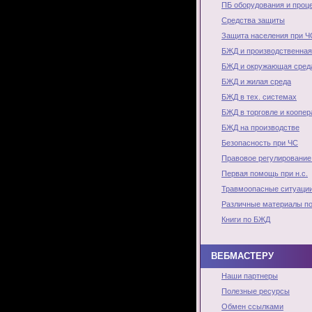
ПБ оборудования и проц
Средства защиты
Защита населения при Ч
БЖД и производственная
БЖД и окружающая сред
БЖД и жилая среда
БЖД в тех. системах
БЖД в торговле и коопер
БЖД на производстве
Безопасность при ЧС
Правовое регулирование
Первая помощь при н.с.
Травмоопасные ситуаци
Различные материалы п
Книги по БЖД
ВЕБМАСТЕРУ
Наши партнеры
Полезные ресурсы
Обмен ссылками