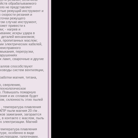
ойств обрабатываемого
ло не представляет
ретые режущий инструмент и
 скорости резания и
аточки режущего
том случае инструмент,
ожет привести к
; - нагрев и
вании; искры удара в
 деталей механизмов;
в, пропитанных маслом;
ии электрических кабелей,
неисправного
мыкания, перегрузки,
нарушениях
х ламп, сварочные и другие
аллов способствуют
уховоды систем вентиляции,
ботки магния, титана,
, сверлению,
технологическое
в. Повышать пожарную
ония и их сплавов будет
ом, склонность этих пылей
 , температура плавления
ПР пыли магния 20 г/м .
ов зажигания, загорается
, в контакте с маслом, пыль
к электризации. Магний
температура плавления
уре, особенно в виде
кислородом, галогенами,