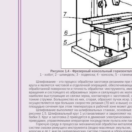
Рисунок 1.4 - Фрезерный консольный горизонтал
1 - хобот; 2 - шпиндель; 3 - подвеска; 4 - консоль; 5 - станина;
Шлифование - это процесс обработки заготовок резанием при
круга и является чистовой и отделочной операцией, обеспечивающ
обработанной поверхности и точность обработки -инструмента, и
вращения и состоящего из абразивных зерен и связующего их мате
наиболее выступающие из связки зерна, контактируя с заготовкой,
тонкие стружки. Большинство из них, сгорая, образуют пучок искр
осуществляется при больших скоростях резания (70 м/с и выше) с
площадью сечения при этом температура в рабочей зоне может дос
Шлифование выполняют на шлифовальных станках, основные уз
рисунке 1.5. Шлифовальный круг 1 устанавливают и закрепляют н
бабки 3. Круг и заготовка 2 приводятся в движения электрическими
приводами, управляемыми оператором посредством пульта или пан
Горючую среду в процессах механической обработки металлов
систем смазки режущего инструмента (водно-масляные эмульсии,
керосин и др.); масла гидравлических систем станков и оборудов