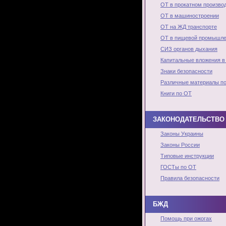
ОТ в прокатном произво
ОТ в машиностроении
ОТ на ЖД транспорте
ОТ в пищевой промышле
СИЗ органов дыхания
Капитальные вложения в
Знаки безопасности
Различные материалы п
Книги по ОТ
ЗАКОНОДАТЕЛЬСТВО 
Законы Украины
Законы России
Типовые инструкции
ГОСТы по ОТ
Правила безопасности
БЖД
Помощь при ожогах