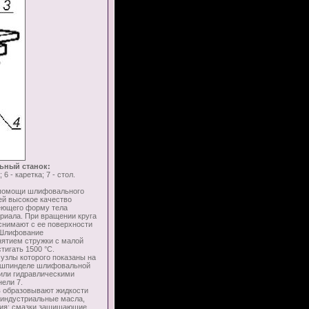
ьный станок:
 6 - каретка; 7 - стол.
 помощи шлифовального
ей высокое качество
меющего форму тела
риала. При вращении круга
 снимают с ее поверхности
. Шлифование
нятием стружки с малой
тигать 1500 °С.
лы которого показаны на
а шпинделе шлифовальной
 или гидравлическими
ели 7.
 образовывают жидкости
 индустриальные масла,
ания; смазки защищающие