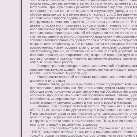
подачи режущего инструмента; качества заточки инструмента и св
материала. При нормальных режимах обработки выделяющееся теп
опасности, т.к. оно почти все отдается в окружающую среду, а наг
обрабатываемая деталь имеют низкую температуру. С повышением
увеличением скорости подачи инструмента, снижением качества з
инструмента количество выделяющегося тепла увеличивается. В э
деталь, стружка могут разогреваться до опасных температур, что м
воспламенению горючих материалов, находящихся в контакте с ними
воспламенение приводных ремней оборудования при их проскальзы
случае нарушения взаимного положения подвижных и неподвижных
теплота самовозгорания отходов металла и обтирочных материало
искры и электрические дуги при механическом повреждении изоляц
подключенных к электродвигателям станков; тепловое проявление 
электрооборудования, осветительных и силовых сетей (короткие за
большие переходные сопротивления); открытый огонь при грубых 
противопожарного режима (курение, применение факелов, паяльны
огневые ремонтные работы).
Распространению пожара в цехах механической обработки мет
горючие конструкции зданий, технологические коммуникации, возд
разлившиеся горючие жидкости и др.
Особенности пожарной опасности процессов механической обра
циркония и их сплавов.
Магний, титан, цирконий и их сплавы также подвергают точению
фрезерованию, шлифованию. Для этого используется стандартное 
оборудование, применяемое для механической обработки металло
опасность процессов механической обработки магния, титана, цирк
способность их образовывать взрывоопасные смеси пыли с воздух
к электризации и самовозгоранию в контакте с водой и маслами.
Магний - это серебристо-белый металл. Удельный вес 1,74 г/см
650 °С. Пыль магния с воздухом образует взрывоопасные смеси. НК
Пыль магниевых сплавов воспламеняется от маломощных источник
даже от искры, горение носит взрывной характер. Во влажной среде
и стружки магния склонны к самовозгоранию. Пыль магния склонна 
реагирует с водой с выделением водорода.
Титан - это серебристо-белый металл. Удельный вес 4,5 г/см , 
1165 °С, химически стойкий. Пыль титана при повышенной температ
тонкой стружки и в порошкообразном состоянии, легко реагирует с 