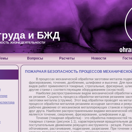
труда и БЖД
СНОСТЬ ЖИЗНЕДЕЯТЕЛЬНОСТИ
Темы
Вопросы
Расчеты
Новости
Гост
ПОЖАРНАЯ БЕЗОПАСНОСТЬ ПРОЦЕССОВ МЕХАНИЧЕСКОЙ
В процессах механической обработки заготовки металла подвер
фрезерованию, точению, долблению, шлифовке и высечке. Для пр
видов работ применяются токарные, строгальные, фрезерные, шл
и
другие станки с соответствующим оборудованием (оснасткой).
Наиболее распространенным видом механической обработки ме
ютере
их резания. Сущность процесса обработки металлов резанием закл
заготовки металла (стружки). Этот вид обработки проводят на мет
нспектора
процессе обработки металлов резанием исходная заготовка и реж
рабочее движение от механизмов металлорежущих станков и пере
друг друга. Наиболее распространенными видами механической об
является точение, сверление, фрезерование, шлифование и др.
Точение (токарная обработка) - это обработка поверхностей те
токарных станках (рисунок 1.1), характеризуемая вращательным д
е
поступательным движением режущего инструмента - резцов. Разно
обтачивание, растачивание, подрезание, разрезание. При точении 