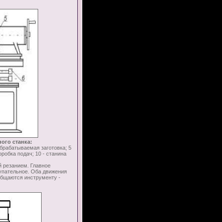
ого станка:
 обрабатываемая заготовка; 5
коробка подач; 10 - станина
 резанием. Главное
тупательное. Оба движения
общаются инструменту -