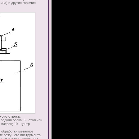
сина) и другие горючие
ого станка:
 задняя бабка; 5 - стол или
 патрон; 10 - центр.
обработки металлов
ние режущего инструмента,
рости резания; величины