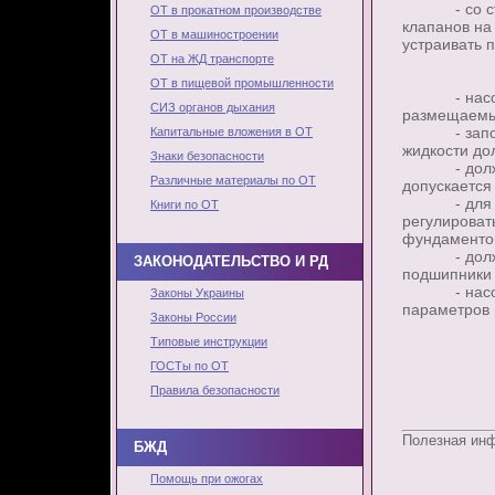
- со сторо
ОТ в прокатном производстве
клапанов на
ОТ в машиностроении
устраивать 
ОТ на ЖД транспорте
ОТ в пищевой промышленности
- насосы д
СИЗ органов дыхания
размещаемы
- запорные
Капитальные вложения в ОТ
жидкости до
Знаки безопасности
- должен о
Различные материалы по ОТ
допускается
- для иск
Книги по ОТ
регулироват
фундаментов
- должна к
ЗАКОНОДАТЕЛЬСТВО И РД
подшипники 
- насосы д
Законы Украины
параметров 
Законы России
Типовые инструкции
ГОСТы по ОТ
Правила безопасности
Полезная ин
БЖД
Помощь при ожогах