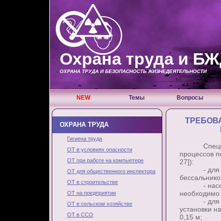
Охрана труда и Б
ОХРАНА ТРУДА И БЕЗОПАСНОСТЬ ЖИЗНЕДЕЯТЕЛЬНОСТИ
NEW
Темы
Вопросы
ТРЕБОВ
ОХРАНА ТРУДА
Гигиена труда
Специфиче
ОТ в условиях опасности
процессов п
ОТ при работе на компьютере
27]):
- для пере
ОТ для общественного инспектора
бессальнико
ОТ в строительстве
- насосы п
необходимо 
ОТ на предприятии
- для огра
ОТ в сельском хозяйстве
установки н
ОТ в ССО
0,15 м;