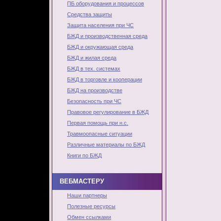
ПБ оборудования и процессов
Средства защиты
Защита населения при ЧС
БЖД и производственная среда
БЖД и окружающая среда
БЖД и жилая среда
БЖД в тех. системах
БЖД в торговле и кооперации
БЖД на производстве
Безопасность при ЧС
Правовое регулирование в БЖД
Первая помощь при н.с.
Травмоопасные ситуации
Различные материалы по БЖД
Книги по БЖД
ВЕБМАСТЕРУ
Наши партнеры
Полезные ресурсы
Обмен ссылками