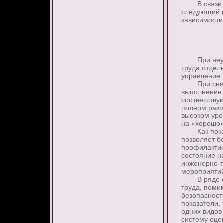
В связи с 
следующий п
зависимости
При неудов
труда отдел
управление 
При снижен
выполнение 
соответств
полном разм
высоком уро
на «хорошо»
Как показы
позволяет б
профилактик
состояние н
инженерно-т
мероприятий
В ряде орг
труда, поми
безопасност
показатели,
одних видов
систему оце