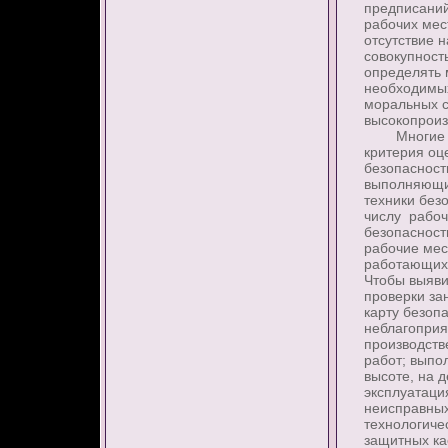
предписаний
рабочих мес
отсутствие 
совокупност
определять 
необходимых
моральных с
высокопроиз
Многие стр
критерия оц
безопасност
выполняющих
техники бе
числу рабоч
безопасност
рабочие мес
работающих,
Чтобы выяви
проверки зан
карту безоп
неблагоприя
производств
работ; выпо
высоте, на 
эксплуатаци
неисправных
технологиче
защитных ка