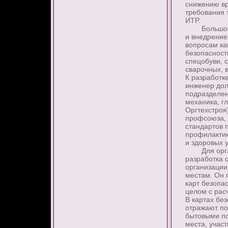
снижению вр
требования 
ИТР.
Большое зн
и внедрение
вопросам ка
безопасност
спецобуви, 
сварочных, 
К разработк
инженер дол
подразделен
механика, г
Оргтехстроя
профсоюза, 
стандартов 
профилактик
и здоровых 
Для органи
разработка 
организации
местам. Он 
карт безопа
целом с рас
В картах бе
отражают по
бытовыми по
места, учас