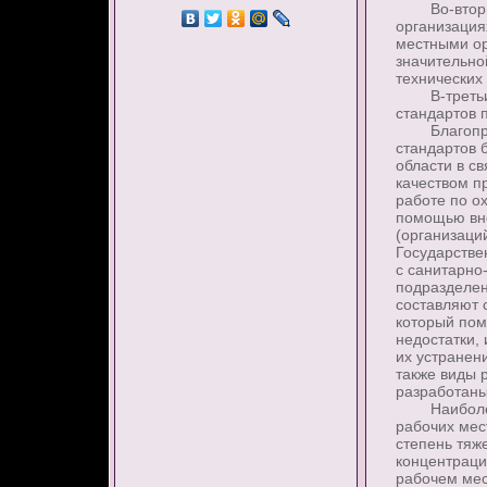
Во-вторых,
организация
местными ор
значительно
технических
В-третьих,
стандартов 
Благоприят
стандартов 
области в с
качеством п
работе по о
помощью вне
(организаци
Государстве
с санитарно
подразделен
составляют 
который пом
недостатки,
их устранен
также виды 
разработаны
Наиболее в
рабочих мес
степень тяж
концентраци
рабочем мес