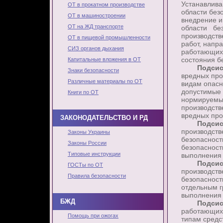
Устанавлива
ОТ в прокатном производстве
области безо
ОТ в машиностроении
внедрение и
ОТ на ЖД транспорте
области без
производств
ОТ в пищевой промышленности
работ, напр
СИЗ органов дыхания
работающих 
состояния бе
Капитальные вложения в ОТ
Подсис
Знаки безопасности
вредных про
Различные материалы по ОТ
видам опасн
допустимые 
Книги по ОТ
нормируемых
производств
вредных про
ЗАКОНОДАТЕЛЬСТВО И РД
Подсис
производств
Законы Украины
безопасност
Законы России
безопасност
Типовые инструкции
выполнения 
Подсис
ГОСТы по ОТ
производств
Правила безопасности
безопасност
отдельным г
выполнения 
БЖД
Подсис
работающих.
Помощь при ожогах
типам средс