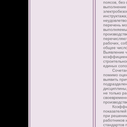
поясов, без
выполнение 
электробезо
инструктажа
неудовлетво
перечень мо
выполняемых
производств
перечисляют
рабочих, со
общее числ
Выявление ч
коэффициент
строительно
единых сопо
Сочетание 
помимо оцен
выявить при
подразделен
дисциплины,
не только р
своевременн
производств
Коэффициен
показателей
при решении
работников 
стандартов 