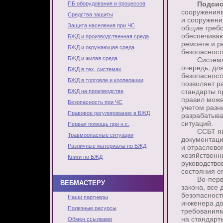
Подсис
ПБ оборудования и процессов
сооружениям
Средства защиты
и сооружени
Защита населения при ЧС
общие требо
обеспечиваю
БЖД и производственная среда
ремонте и р
БЖД и окружающая среда
безопасност
БЖД и жилая среда
Система ст
очередь, дл
БЖД в тех. системах
безопасност
БЖД в торговле и кооперации
позволяет р
стандарты п
БЖД на производстве
правил може
Безопасность при ЧС
учетом разн
Правовое регулирование в БЖД
разрабатыв
ситуаций.
Первая помощь при н.с.
ССБТ являе
Травмоопасные ситуации
документаци
Различные материалы по БЖД
и отраслево
хозяйственн
Книги по БЖД
руководство
состояния е
Во-первых,
ВЕБМАСТЕРУ
закона, все
безопасност
Наши партнеры
инженера до
Полезные ресурсы
требованиям
на стандарт
Обмен ссылками