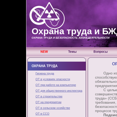
Охрана труда и Б
ОХРАНА ТРУДА И БЕЗОПАСНОСТЬ ЖИЗНЕДЕЯТЕЛЬНОСТИ
NEW
Темы
Вопросы
О
ОХРАНА ТРУДА
Одно из на
Гигиена труда
способствую
ОТ в условиях опасности
обязательно
ОТ при работе на компьютере
предприятия
С целью да
ОТ для общественного инспектора
совершенств
ОТ в строительстве
труда» (ССБ
требования,
ОТ на предприятии
безопасност
ОТ в сельском хозяйстве
процессе тр
ОТ в ССО
Подсис