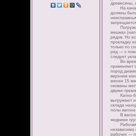
древесины, 
На канатах
должны быть
неисправным
запрещается
Погрузка и 
мешках (нап
рядов. Но е
прокладку и
только по с
ряд — с пом
следует укл
Во время по
применяют с
пород диаме
верхним кон
менее 15 мм
окованы мет
двумя-тремя
Катно-бочко
выгружают и
склада нахо
полы вагона
В вагонах г
жидкими гру
Рабочим за
независимо 
рабочих — п