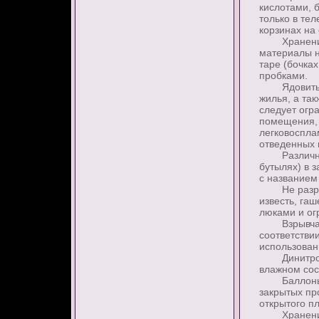
кислотами, 
только в те
корзинах на
Хранение м
материалы н
таре (бочка
пробками.
Ядовитые в
жилья, а так
следует огр
помещения, 
легковоспла
отведенных 
Различные 
бутылях) в 
с названием
Не разреша
известь, гаш
люками и ог
Взрывчатые 
соответстви
использован
Динитрофен
влажном сос
Баллоны со
закрытых пр
открытого п
Хранение в