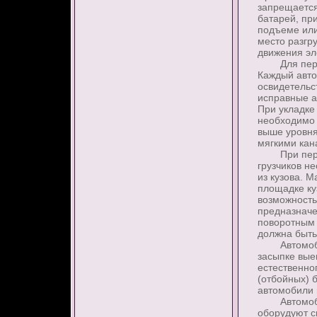
запрещается
батарей, пр
подъеме или
место разгр
движения эл
Для перево
Каждый авто
освидетельс
исправные а
При укладке
необходимо 
выше уровня
мягкими кан
При перево
грузчиков н
из кузова. 
площадке ку
возможность
предназначе
поворотным 
должна быть
Автомобили
засыпке вые
естественно
(отбойных) б
автомобили 
Автомобили
оборудуют с