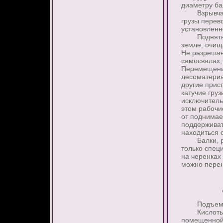
диаметру ба
Взрывчатые
грузы перев
установленн
Поднятые к
земле, очищ
Не разрешае
самосвалах,
Перемещение
лесоматериа
другие прис
катучие гру
исключитель
этом рабочи
от поднимае
поддерживат
находиться 
Балки, рел
только спец
на черенках
можно перен
Подъем гру
Кислоты, ка
помещенной 