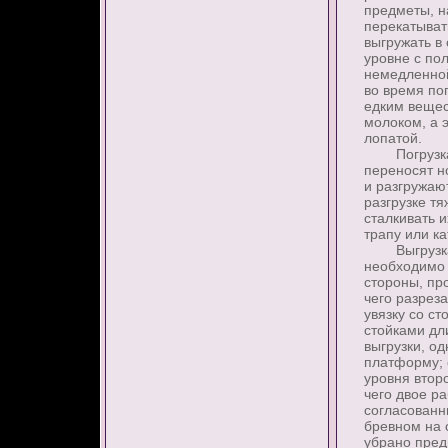
предметы, н
перекатыват
выгружать в
уровне с по
немедленной
во время по
едким вещес
молоком, а 
лопатой.
Погрузка и 
переносят н
и разгружаю
разгрузке т
сталкивать и
трапу или ка
Выгрузка л
необходимо 
стороны, пр
чего разрез
увязку со с
стойками дл
выгрузки, о
платформу; 
уровня втор
чего двое р
согласован
бревном на с
убрано пред