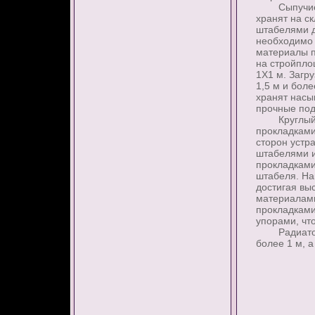
Сыпучие пы
хранят на с
штабелями д
необходимо 
материалы п
на стройпло
1X1 м. Загр
1,5 м и бол
хранят насы
прочные под
Круглый ле
прокладками
сторон устр
штабелями и
прокладками
штабеля. На
достигая вы
материалами
прокладками
упорами, чт
Радиаторы 
более 1 м, 