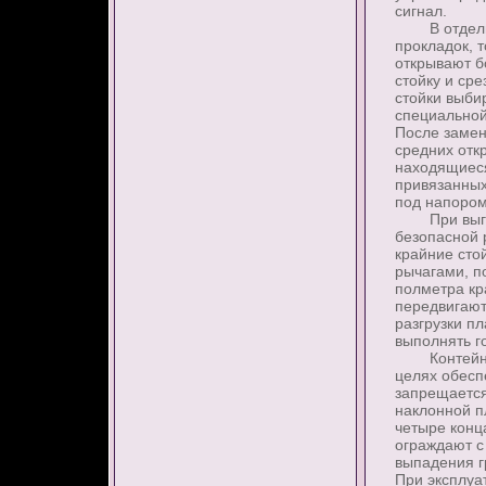
сигнал.
В отдельны
прокладок, 
открывают б
стойку и ср
стойки выби
специальной
После замен
средних отк
находящиеся
привязанных
под напором
При выгруз
безопасной 
крайние сто
рычагами, п
полметра кр
передвигают
разгрузки п
выполнять г
Контейнеры,
целях обесп
запрещается
наклонной п
четыре конц
ограждают с
выпадения г
При эксплуа