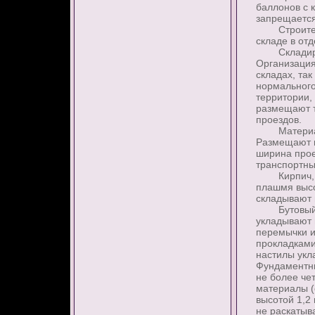
баллонов с 
запрещается
Строительн
складе в от
Складирова
Организация
складах, та
нормального
территории,
размещают т
проездов.
Материалы 
Размещают и
ширина прое
транспортны
Кирпич, до
плашмя высо
складывают в
Бутовый ка
укладывают 
перемычки и
прокладками
настилы укл
Фундаментны
не более че
материалы (
высотой 1,2
не раскатыв