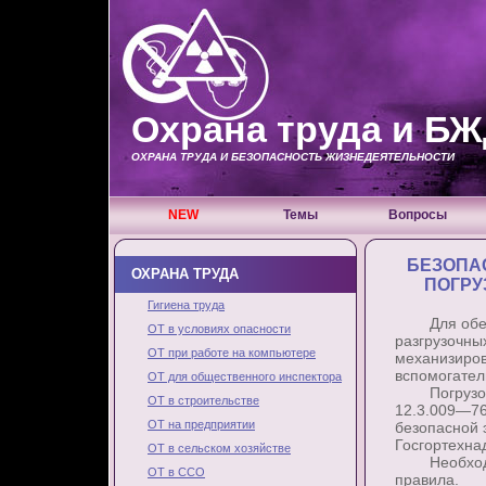
Охрана труда и Б
ОХРАНА ТРУДА И БЕЗОПАСНОСТЬ ЖИЗНЕДЕЯТЕЛЬНОСТИ
NEW
Темы
Вопросы
БЕЗОПА
ОХРАНА ТРУДА
ПОГРУ
Гигиена труда
Для обеспе
ОТ в условиях опасности
разгрузочны
ОТ при работе на компьютере
механизиров
вспомогател
ОТ для общественного инспектора
Погрузочно
ОТ в строительстве
12.3.009—76
ОТ на предприятии
безопасной 
Госгортехна
ОТ в сельском хозяйстве
Необходимо
ОТ в ССО
правила.