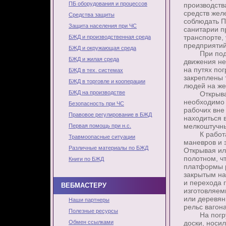
ПБ оборудования и процессов
производств
средств жел
Средства защиты
соблюдать П
Защита населения при ЧС
санитарии п
транспорте,
БЖД и производственная среда
предприятий
БЖД и окружающая среда
При подаче
БЖД и жилая среда
движения не
на путях по
БЖД в тех. системах
закреплены
БЖД в торговле и кооперации
людей на же
БЖД на производстве
Открывать 
необходимо 
Безопасность при ЧС
рабочих вне
Правовое регулирование в БЖД
находиться 
мелкоштучны
Первая помощь при н.с.
К работам 
Травмоопасные ситуации
маневров и 
Различные материалы по БЖД
Открывая ил
полотном, ч
Книги по БЖД
платформы р
закрытым на
и перехода 
ВЕБМАСТЕРУ
изготовляем
или деревян
Наши партнеры
рельс вагон
Полезные ресурсы
На погрузо
Обмен ссылками
доски, носи