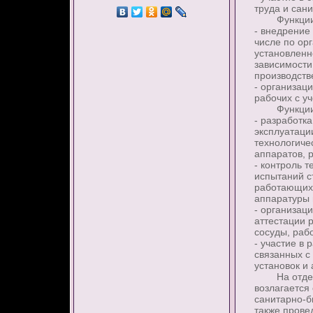
труда и сан
Функции от
- внедрение
числе по ор
установленн
зависимости
производств
- организац
рабочих с у
Функции отд
- разработк
эксплуатаци
технологичес
аппаратов, 
- контроль 
испытаний с
работающих 
аппаратуры 
- организац
аттестации 
сосуды, раб
- участие в
связанных с
установок и 
На отдел с
возлагается
санитарно-б
также прове