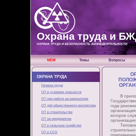
Охрана труда и Б
ОХРАНА ТРУДА И БЕЗОПАСНОСТЬ ЖИЗНЕДЕЯТЕЛЬНОСТИ
NEW
Темы
Вопросы
О
ОХРАНА ТРУДА
ПОЛОЖ
ОРГАН
Гигиена труда
ОТ в условиях опасности
В приложен
ОТ при работе на компьютере
Государстве
года рекоме
ОТ для общественного инспектора
организация
ОТ в строительстве
которое слу
ОТ на предприятии
организация
Типовое по
ОТ в сельском хозяйстве
строительно
ОТ в ССО
приравненны