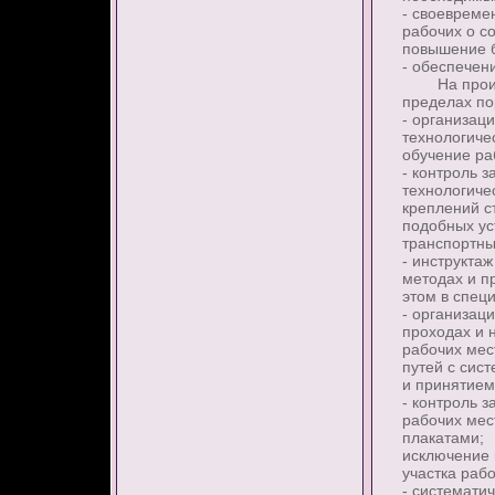
- своевреме
рабочих о с
повышение б
- обеспечен
На произво
пределах по
- организаци
технологиче
обучение ра
- контроль 
технологиче
креплений с
подобных ус
транспортны
- инструкта
методах и п
этом в спец
- организац
проходах и 
рабочих мес
путей с сис
и принятием
- контроль 
рабочих мес
плакатами;
исключение 
участка раб
- системати