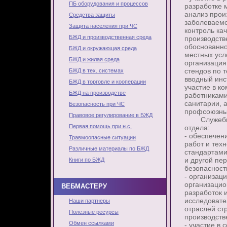
ПБ оборудования и процессов
разработке 
анализ прои
Средства защиты
заболеваемо
Защита населения при ЧС
контроль кач
БЖД и производственная среда
производств
обоснованно
БЖД и окружающая среда
местных усл
БЖД и жилая среда
организация
стендов по 
БЖД в тех. системах
вводный инс
БЖД в торговле и кооперации
участие в к
БЖД на производстве
работниками
санитарии, 
Безопасность при ЧС
профсоюзны
Правовое регулирование в БЖД
Служебные 
Первая помощь при н.с.
отдела:
- обеспечен
Травмоопасные ситуации
работ и тех
Различные материалы по БЖД
стандартами
и другой пе
Книги по БЖД
безопасност
- организац
организацио
ВЕБМАСТЕРУ
разработок 
исследовате
Наши партнеры
отраслей ст
Полезные ресурсы
производств
Обмен ссылками
- участие в