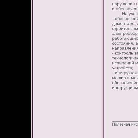
нарушения п
и обеспечен
На участко
- обеспечен
демонтаже, 
строительны
электрообор
работающих 
состояния, 
направления
- контроль 
технологиче
испытаний м
устройств;
- инструкта
машин и мех
обеспечение
инструкциям
Полезная ин