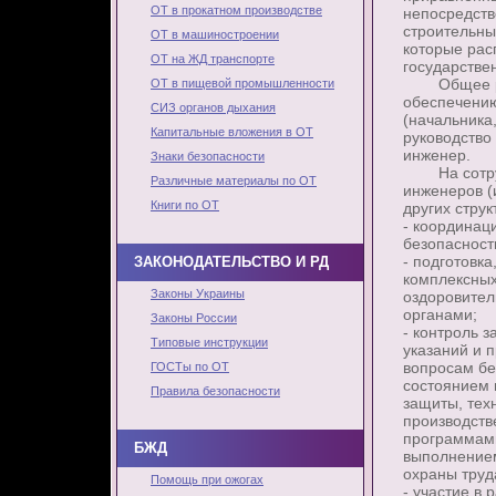
ОТ в прокатном производстве
непосредств
строительны
ОТ в машиностроении
которые рас
ОТ на ЖД транспорте
государстве
Общее руко
ОТ в пищевой промышленности
обеспечению
СИЗ органов дыхания
(начальника
Капитальные вложения в ОТ
руководство
инженер.
Знаки безопасности
На сотрудни
Различные материалы по ОТ
инженеров (
Книги по ОТ
других стру
- координац
безопасност
- подготовк
ЗАКОНОДАТЕЛЬСТВО И РД
комплексных
Законы Украины
оздоровител
органами;
Законы России
- контроль 
Типовые инструкции
указаний и 
вопросам бе
ГОСТы по ОТ
состоянием 
Правила безопасности
защиты, тех
производств
программами
БЖД
выполнением
охраны труд
Помощь при ожогах
- участие в