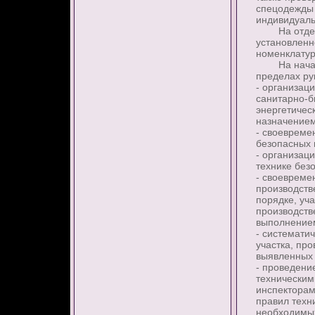
спецодежды 
индивидуаль
На отдел бу
установленн
номенклатур
На начальн
пределах ру
- организац
санитарно-б
энергетическ
назначением
- своевреме
безопасных 
- организац
технике без
- своевреме
производств
порядке, уч
производств
выполнение
- системати
участка, пр
выявленных 
- проведени
техническим
инспекторам
правил техн
необходимы