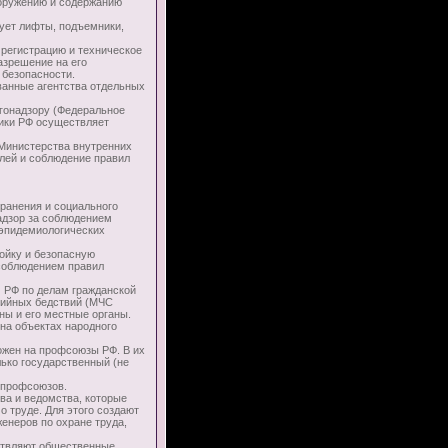
ооружению и содержанию
ует лифты, подъемники,
егистрацию и техническое
азрешение на его
 безопасности.
анные агентства отдельных
гонадзору (Федеральное
тики РФ осуществляет
Министерства внутренних
илей и соблюдение правил
ранения и социального
адзор за соблюдением
оэпидемиологических
ойку и безопасную
 соблюдением правил
 РФ по делам гражданской
хийных бедствий (МЧС
ны и его местные органы.
на объектах народного
жен на профсоюзы РФ. В их
ько государственный (не
 профсоюзов.
а и ведомства, которые
 труде. Для этого создают
енеров по охране труда,
твляют общественные