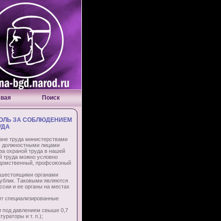
евая
Поиск
ОЛЬ ЗА СОБЛЮДЕНИЕМ
УДА
ане труда министерствами
их должностными лицами
 за охраной труда в нашей
ой труда можно условно
едомственный, профсоюзный
ышестоящими органами
публик. Таковыми являются
сии и ее органы на местах
ят специализированные
 под давлением свыше 0,7
раторы и т. п.);