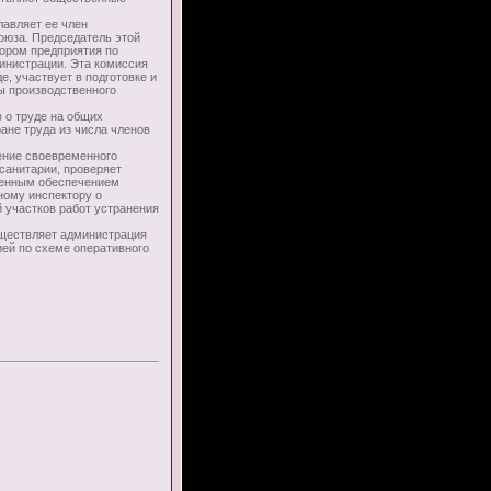
авляет ее член
оюза. Председатель этой
ором предприятия по
инистрации. Эта комиссия
, участвует в подготовке и
ы производственного
 о труде на общих
ане труда из числа членов
ение своевременного
санитарии, проверяет
менным обеспечением
ому инспектору о
й участков работ устранения
ществляет администрация
ией по схеме оперативного