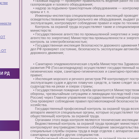
• газовый надзор — проверяет правильность ведения работ по с
дстве
газопроводов и газового оборудования;
• надзор за подъемно-транспортным оборудованием — контролир
краны и т. п.
Инженеры-инспектора специализированных инспекций проводят р
освидетельствование подконтрольного им оборудования, выдают р
эксплуатацию, контролируют соблюдение правил и норм по технике
нности
Контроль за охраной труда осуществляют также и специализиров
министерств:
• Государственное агентство по промышленной энергетике и энер
 ОТ
агентство по энергетике) Министерства промышленности и энерге
контроль за электробезопасностью;
• Государственная инспекция безопасности дорожного щвижения 
дел РФ проверяет состояние, безопасность эксплуатации автомоб
о ОТ
дорожного движения;
• Санитарно-эпидемиологическая служба Министерства Здравоох
развития РФ (Госсанэпиднадзор) осуществляет государственный н
гигиенических норм, санитарно-гигиенических и санитарно-против
И РД
правил;
• Инспекция морского и речного регистров РФ контролирует постр
эксплуатацию судов и других плавучих средств, а также следит за
судоходства на реках и озерах страны;
• Государственная пожарная служба организуется Министерством
обороны, чрезвычайным ситуациям и ликвидации последствий сти
России) через Главное управление государственной пожарной охра
Она проверяет соблюдение правил противопожарной безопасности 
хозяйства.
Государственный профсоюзный контроль за охраной труда возло
аппарате имеются специальные органы, которые осуществляют тол
общественный) контроль за охраной труда.
Органами этого вида контроля являются технические инспекции
Ведомственный контроль за охраной труда проводят министерств
контролируют внутриведомственное соблюдение законодательства о
специальные службы охраны труда в виде отделов с аппаратом инж
санитарных врачей и других специалистов.
Профсоюзный общественный контроль за охраной труда осущес