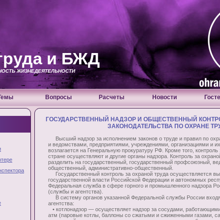
труда и БЖД
СНОСТЬ ЖИЗНЕДЕЯТЕЛЬНОСТИ
Темы
Вопросы
Расчеты
Новости
Гост
ГОСУДАРСТВЕННЫЙ НАДЗОР И ОБЩЕСТВЕННЫЙ КОНТР
ЗАКОНОДАТЕЛЬСТВА ПО ОХРАНЕ ТР
Высший надзор за исполнением законов о труде и правил по охр
и ведомствами, предприятиями, учреждениями, организациями и 
и
возлагается на Генеральную прокуратуру РФ. Кроме того, контроль
стране осуществляют и другие органы надзора. Контроль за охран
ютере
разделить на государственный, государственный профсоюзный, в
общественный, административно-общественный.
нспектора
Государственный контроль за охраной труда осуществляется в
государственной власти Российской Федерации и автономных рес
Федеральная служба в сфере горного и промышленного надзора Рос
(службы и агентства).
В систему органов указанной Федеральной службы России вход
е
агентства:
• котлонадзор — осуществляет надзор за сосудами, работающими
атм (паровые котлы, баллоны со сжатыми и сжиженными газами, сату