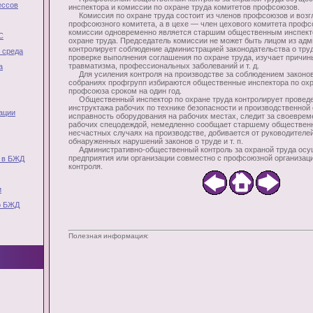
ессов
инспектора и комиссии по охране труда комитетов профсоюзов.
Комиссия по охране труда состоит из членов профсоюзов и возгл
профсоюзного комитета, а в цехе — член цехового комитета профс
комиссии одновременно является старшим общественным инспект
С
охране труда. Председатель комиссии не может быть лицом из адм
контролирует соблюдение администрацией законодательства о труде
 среда
проверке выполнения соглашения по охране труда, изучает причин
травматизма, профессиональных заболеваний и т. д.
а
Для усиления контроля на производстве за соблюдением законов
собраниях профгрупп избираются общественные инспектора по охр
профсоюза сроком на один год.
Общественный инспектор по охране труда контролирует провед
инструктажа рабочих по технике безопасности и производственной 
ации
исправность оборудования на рабочих местах, следит за своевре
рабочих спецодеждой, немедленно сообщает старшему общественн
несчастных случаях на производстве, добивается от руководителе
обнаруженных нарушений законов о труде и т. п.
Административно-общественный контроль за охраной труда осу
предприятия или организации совместно с профсоюзной организац
 в БЖД
контроля.
и
о БЖД
Полезная информация: