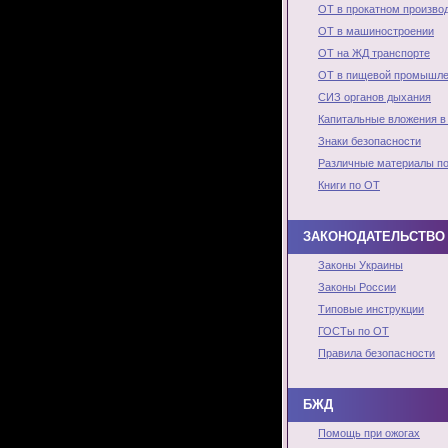
ОТ в прокатном произво
ОТ в машиностроении
ОТ на ЖД транспорте
ОТ в пищевой промышле
СИЗ органов дыхания
Капитальные вложения в
Знаки безопасности
Различные материалы п
Книги по ОТ
ЗАКОНОДАТЕЛЬСТВО 
Законы Украины
Законы России
Типовые инструкции
ГОСТы по ОТ
Правила безопасности
БЖД
Помощь при ожогах