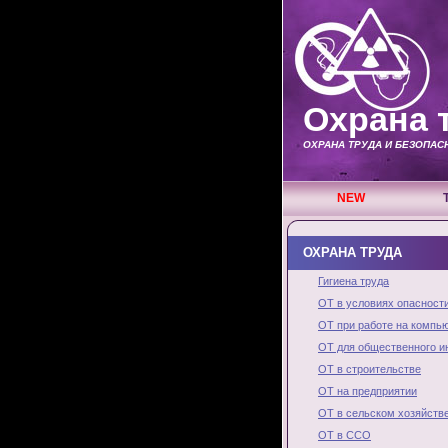
Охрана 
ОХРАНА ТРУДА И БЕЗОПА
NEW
ОХРАНА ТРУДА
Гигиена труда
ОТ в условиях опасност
ОТ при работе на компь
ОТ для общественного и
ОТ в строительстве
ОТ на предприятии
ОТ в сельском хозяйств
ОТ в ССО