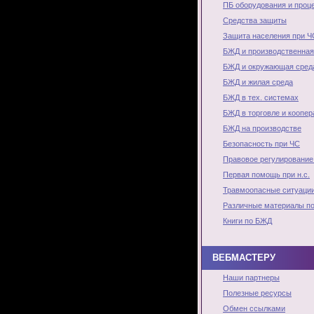
ПБ оборудования и проц
Средства защиты
Защита населения при Ч
БЖД и производственная
БЖД и окружающая сред
БЖД и жилая среда
БЖД в тех. системах
БЖД в торговле и коопер
БЖД на производстве
Безопасность при ЧС
Правовое регулирование
Первая помощь при н.с.
Травмоопасные ситуаци
Различные материалы п
Книги по БЖД
ВЕБМАСТЕРУ
Наши партнеры
Полезные ресурсы
Обмен ссылками