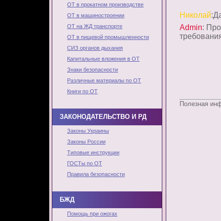
ОТ в прокатном производстве
Николай
:Д
ОТ в машиностроении
ОТ на ЖД транспорте
Admin
: Пр
требования
ОТ в пищевой промышленности
СИЗ органов дыхания
Капитальные вложения в ОТ
Знаки безопасности
Различные материалы по ОТ
Книги по ОТ
Полезная ин
ЗАКОНОДАТЕЛЬСТВО И РД
Законы Украины
Законы России
Типовые инструкции
ГОСТы по ОТ
Правила безопасности
БЖД
Помощь при ожогах