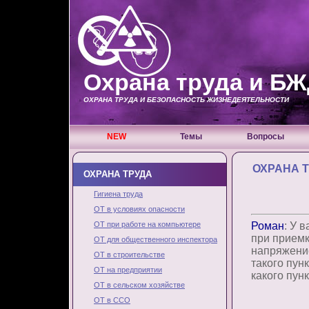
Охрана труда и Б
ОХРАНА ТРУДА И БЕЗОПАСНОСТЬ ЖИЗНЕДЕЯТЕЛЬНОСТИ
NEW
Темы
Вопросы
ОХРАНА 
ОХРАНА ТРУДА
Гигиена труда
ОТ в условиях опасности
ОТ при работе на компьютере
Роман
: У 
при прием
ОТ для общественного инспектора
напряжени
ОТ в строительстве
такого пун
ОТ на предприятии
какого пун
ОТ в сельском хозяйстве
ОТ в ССО