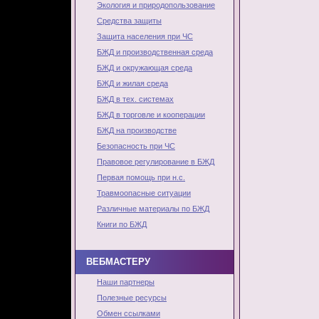
Экология и природопользование
Средства защиты
Защита населения при ЧС
БЖД и производственная среда
БЖД и окружающая среда
БЖД и жилая среда
БЖД в тех. системах
БЖД в торговле и кооперации
БЖД на производстве
Безопасность при ЧС
Правовое регулирование в БЖД
Первая помощь при н.с.
Травмоопасные ситуации
Различные материалы по БЖД
Книги по БЖД
ВЕБМАСТЕРУ
Наши партнеры
Полезные ресурсы
Обмен ссылками