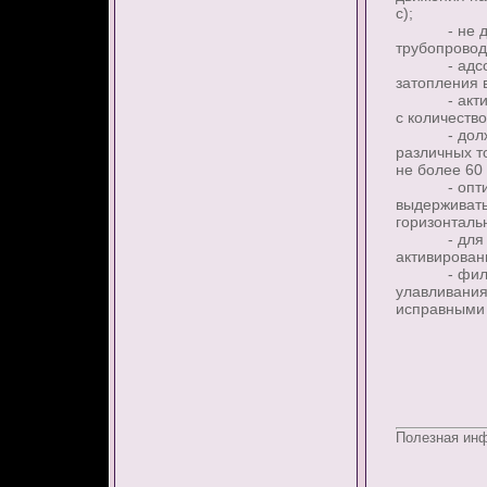
с);
- не допус
трубопровод
- адсорбер
затопления 
- активиро
с количеств
- должен п
различных т
не более 60 
- оптималь
выдерживатьс
горизонталь
- для искл
активирован
- фильтры 
улавливания
исправными 
Полезная ин