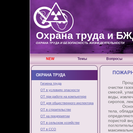
Охрана труда и Б
ОХРАНА ТРУДА И БЕЗОПАСНОСТЬ ЖИЗНЕДЕЯТЕЛЬНОСТИ
NEW
Темы
Вопросы
ПОЖАРН
ОХРАНА ТРУДА
Процессы а
Гигиена труда
очистки газо
ОТ в условиях опасности
смесей, ула
воды, извле
ОТ при работе на компьютере
сиропов, лек
ОТ для общественного инспектора
Основными
ОТ в строительстве
тела, облад
определяютс
ОТ на предприятии
пористой вн
ОТ в сельском хозяйстве
поглотитель
ОТ в ССО
максимально