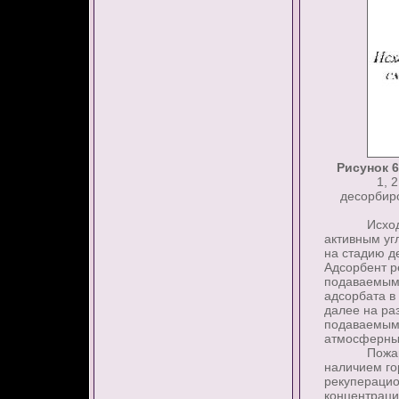
Рисунок 6
1, 
десорбиро
Исходную г
активным уг
на стадию д
Адсорбент р
подаваемым 
адсорбата в
далее на ра
подаваемым 
атмосферным
Пожарная о
наличием го
рекуперацио
концентраци