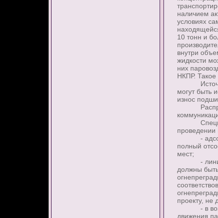
транспортир
наличием ак
условиях са
находящейся
10 тонн и бо
производител
внутри объе
жидкости мо
них паровоз
НКПР. Такое
Источникам
могут быть 
износ подши
Распростра
коммуникац
Специфиче
проведении 
- адсорбци
полный отсо
мест;
- линии па
должны быть
огнепреград
соответствов
огнепреград
проекту, не 
- в воздух
движения па