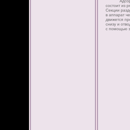
Адсорбер с
состоит из 
Секции разд
в аппарат ч
движется пр
снизу и отв
с помощью з