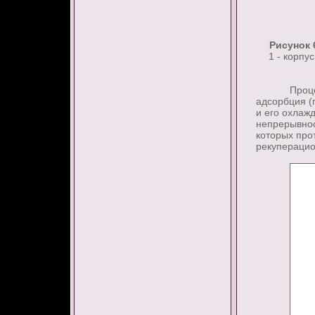
Рисунок 
1 - корпу
Процесс ра
адсорбция (
и его охлаж
непрерывнос
которых про
рекуперацио