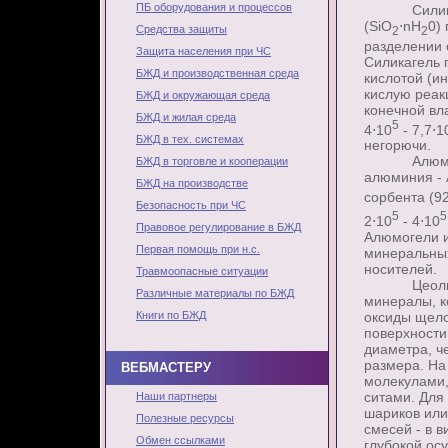
ПБ оборудования и процессов
Силикагель
(SiO
⋅nН
0)
Средства защиты
2
2
разделении 
Защита населения при ЧС
Силикагель 
БЖД и производственная среда
кислотой (и
кислую реак
БЖД и окружающая среда
конечной вл
БЖД и жилая среда
5
4⋅10
- 7,7⋅1
БЖД в тех. системах
негорючи.
Алюмогели 
БЖД в торговле и кооперации
алюминия - 
БЖД на производстве
сорбента (9
Безопасность при ЧС
5
5
2⋅10
- 4⋅10
Правовое регулирование в БЖД
Алюмогели и
Первая помощь при н.с.
минеральных
носителей.
Травмоопасные ситуации
Цеолиты пр
Различные материалы по БЖД
минералы, 
оксиды щел
Книги по БЖД
поверхности
диаметра, ч
размера. На
ВЕБМАСТЕРУ
молекулами,
ситами. Для
Наши партнеры
шариков или
Полезные ресурсы
смесей - в 
Обмен ссылками
глубокой осу