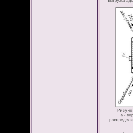
выгрузка адс
Рисуно
а - ве
распределит