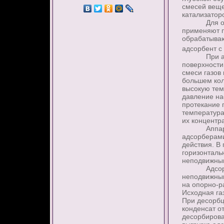
смесей веще
катализаторо
Для очистк
применяют п
обрабатываю
адсорбент с 
При адсорб
поверхности
смеси газов
большем кол
высокую тем
давление н
протекание 
температура
их концентра
Аппараты, 
адсорберами
действия. В
горизонталь
неподвижным
Адсорбцио
неподвижным
на опорно-р
Исходная га
При десорбц
конденсат о
десорбирова