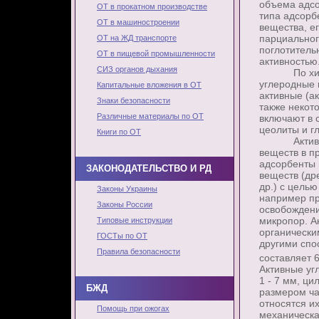
объема адсо
ОТ в прокатном производстве
типа адсорб
ОТ в машиностроении
вещества, ег
парциальног
ОТ на ЖД транспорте
поглотитель
ОТ в пищевой промышленности
активностью
СИЗ органов дыхания
По химичес
углеродные 
Капитальные вложения в ОТ
активные (а
Знаки безопасности
также некот
Различные материалы по ОТ
включают в 
цеолиты и г
Книги по ОТ
Активные у
веществ в пр
адсорбенты 
ЗАКОНОДАТЕЛЬСТВО И РД
веществ (дре
др.) с целью
Законы Украины
например пр
Законы России
освобождени
микропор. А
Типовые инструкции
органически
ГОСТы по ОТ
другими спо
Правила безопасности
составляет 6
Активные уг
1 - 7 мм, ци
БЖД
размером ча
относятся и
Помощь при ожогах
механическа