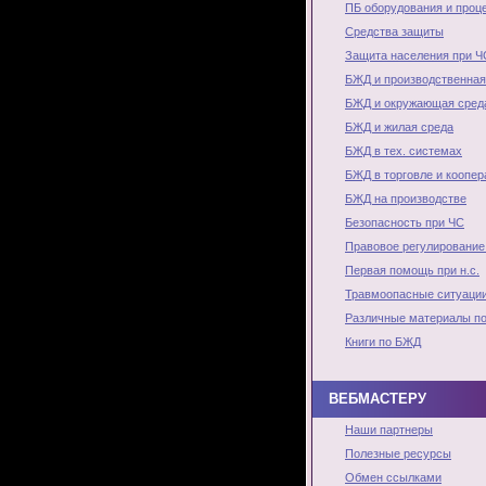
ПБ оборудования и проц
Средства защиты
Защита населения при Ч
БЖД и производственная
БЖД и окружающая сред
БЖД и жилая среда
БЖД в тех. системах
БЖД в торговле и коопер
БЖД на производстве
Безопасность при ЧС
Правовое регулирование
Первая помощь при н.с.
Травмоопасные ситуаци
Различные материалы п
Книги по БЖД
ВЕБМАСТЕРУ
Наши партнеры
Полезные ресурсы
Обмен ссылками