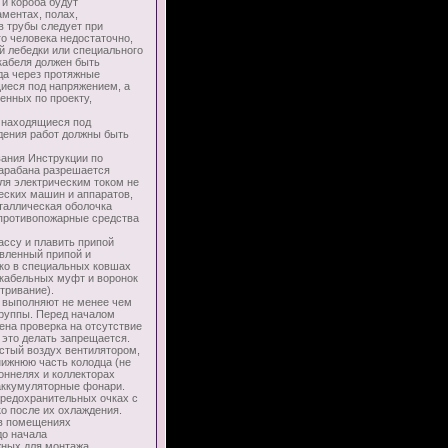
 и короба будут
аментах, полах,
в трубы следует при
о человека недостаточно,
й лебедки или специального
кабеля должен быть
да через протяжные
щиеся под напряжением, а
ленных по проекту,
 находящиеся под
дения работ должны быть
ания Инструкции по
барабана разрешается
еля электрическим током не
еских машин и аппаратов,
таллическая оболочка
 противопожарные средства
ссу и плавить припой
авленный припой и
ько в специальных ковшах
 кабельных муфт и воронок
тривание).
х выполняют не менее чем
 группы. Перед началом
ена проверка на отсутствие
 это делать запрещается.
истый воздух вентилятором,
нижнюю часть колодца (не
тоннелях и коллекторах
аккумуляторные фонари.
предохранительных очках с
о после их охлаждения.
в помещениях
до начала
жных для монтажа