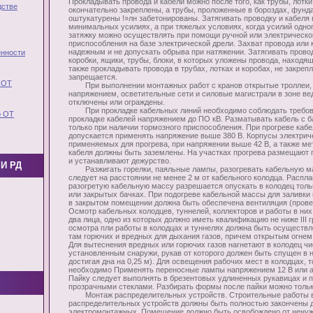
Прокладывать провода и кабели можно после того, как трубы, лотки
дстве
окончательно закреплены, а трубы, проложенные в бороздах, фунд
оштукатурены !»лн забетонированы. Затягивать проводку и кабеля 
минимальных усилиях, а при тяжелых условиях, когда усилий одног
затяжку можно осуществлять при помощи ручной или электрическо
приспособления на базе электрической дрели. Захват провода или 
надежным и не допускать обрыва при натяжении. Затягивать прово
нности
коробки, ящики, трубы, блоки, в которых уложены провода, находя
также прокладывать провода в трубах, лотках и коробах, не закреп
запрещается.
 ОТ
При выполнении монтажных работ с кранов открытые троллеи,
напряжением, осветительные сети и силовые магистрали в зоне ве
отключены или ограждены.
При прокладке кабельных линий необходимо соблюдать требов
о ОТ
прокладке кабелей напряжением до ПО кВ. Разматывать кабель с 
только при наличии тормозного приспособления. При прогреве каб
допускается применять напряжение выше 380 В. Корпусы электрич
применяемых для прогрева, при напряжении выше 42 В, а также ме
кабеля должны быть заземлены. На участках прогрева размещают
и устанавливают дежурство.
И РД
Разжигать горелки, паяльные лампы, разогревать кабельную ма
следует на расстоянии не менее 2 м от кабельного колодца. Распл
разогретую кабельную массу разрешается опускать в колодец тол
или закрытых бачках. При подогреве кабельной массы для заливки
в закрытом помещении должна быть обеспечена вентиляция (прове
Осмотр кабельных колодцев, туннелей, коллекторов и работы в ни
два лица, одно из которых должно иметь квалификацию не ниже III
осмотра пли работы в колодцах и туннелях должна быть осуществл
там горючих и вредных для дыхания газов, причем открытым огнем
Для вытеснения вредных или горючих газов нагнетают в колодец ч
установленным снаружи, рукав от которого должен быть спущен в 
достигая дна на 0,25 м). Для освещения рабочих мест в колодцах, 
необходимо Применять переносные лампы напряжением 12 В или 
Пайку следует выполнять в брезентовых удлиненных рукавицах и 
прозрачными стеклами. Разбирать формы после пайки можно тольк
Монтаж распределительных устройств. Строительные работы 
распределительных устройств должны быть полностью закончены 
электромонтажных. Помещение должно быть освобождено от нену