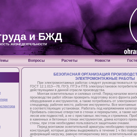
труда и БЖД
СНОСТЬ ЖИЗНЕДЕЯТЕЛЬНОСТИ
Темы
Вопросы
Расчеты
Новости
Гост
БЕЗОПАСНАЯ ОРГАНИЗАЦИЯ ПРОИЗВОДСТВ
ЭЛЕКТРОМОНТАЖНЫЕ РАБОТЫ
При электромонтажных работах следует руководствоваться тр
ГОСТ 12.1.013—78, ПУЭ, ПТЭ и ПТБ электроустановок потребителе
действующими в данной отрасли производства.
и
Монтаж осветительных и силовых сетей. Перед началом монта
производстве работ обязан проверить подготовку всего фронта раб
ютере
оборудования и инструментов, а также потребовать от электромонт
спецодежду, рабочее место, рабочие инструменты. Все монтажные
нспектора
в соответствующих установках. Работать под напряжением категор
Пробивать сквозные отверстия в стенах и перекрытиях, а также на
лесов или подмостей, а не с приставных лестниц и стремянок. Пр
в каменных и бетонных стенах инструментом, длина которого пре
стены, при этом необходимо пользоваться защитными очками.
е
Перед монтажом осветительной арматуры необходимо проверит
конструкций, которые должны выдерживать в течение 1 ч без повр
деформаций нагрузку, равную пятикратному весу осветительной ар