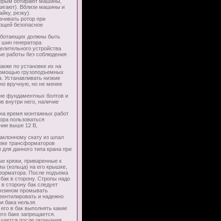
торым обтирают машины,
жигают). Вблизи машины и
йку, резку).
чивать ротор при
ающей безопасное
аботающих должны быть
 шин генератора
делительного устройства
ые работы без соблюдения
акже по установке их на
 помощью грузоподъемных
. Устанавливать низкие
о вручную, но не менее
е фундаментных болтов и
в внутри него, наличие
а время монтажных работ
ора пользоваться
нии выше 12 В,
аклонному скату из шпал
узке трансформаторов
 для данного типа крана при
е крюки, приваренные к
ы (кольца) на его крышке,
сформатора. После подъема
бак в сторону. Стропы надо
в сторону бак следует
ензином промывать
овентилировать и надежно
и бака нельзя.
го в бак выполнять какие
его баке запрещается.
ешается после окончания