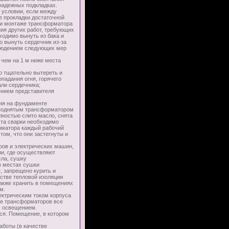
 надежных подкладках.
 условии, если между
 прокладки достаточной
ри монтаже трансформатора
ия других работ, требующих
ходимо вынуть из бака и
о вынуть сердечник из-за
блюдением следующих мер
 чем на 1 м ниже места
о тщательно вытереть и
адания огня, горячего
али сердечника;
ением представителя
ия на фундаменте
 поднятым трансформатором
лностью слито масло, снята
ста сварки необходимо
рматора каждый рабочий
ом, что они застегнуты и
в и электрических машин,
и, где осуществляют
сла, сушку
в местах сушки
 запрещено курить и
стве тепловой изоляции
также хранить в помещениях
м.
ктрическим током корпуса
ке трансформаторов все
м освещением.
ся. Помещение, в котором
аботы (в качестве