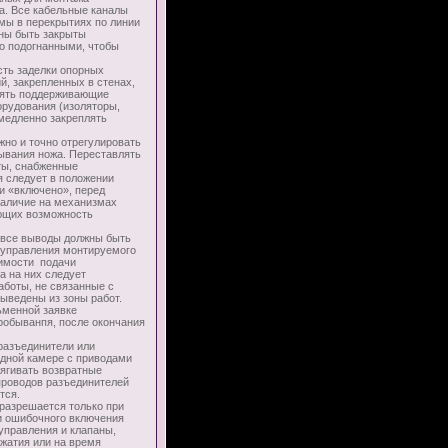
а. Все кабельные каналы
мы в перекрытиях по линии
жны быть закрыты
о подогнанными, чтобы
ть заделки опорных
й, закрепленных в стенах,
лять поддерживающие
орудования (изоляторы,
емедленно закреплять
о и точно отрегулировать
ывания ножа. Переставлять
ты, снабженные
 следует в положении
и «включено», перед
наличие на механизмах
ющих возможность
се выводы должны быть
 управления монтируемого
димости подачи
а на них следует
аботы, не связанные с
ыведены из зоны работ.
ьменной заявке
робыванпя, после окончания
азъединители или
одной камере с приводами
тягивать возвратные
проводов разъединителей
тся.
разрешается только при
и ошибочного включения
управления и клапаны,
жатия или на время