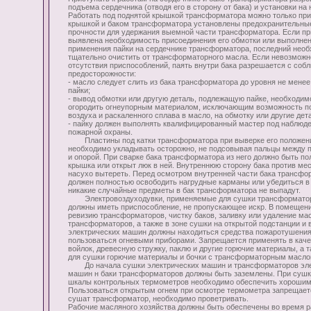
подъема сердечника (отводя его в сторону от бака) и установки на
Работать под поднятой крышкой трансформатора можно только при
крышкой и баком трансформатора установлены предохранительные
прочности для удержания выемной части трансформатора. Если п
выявлена необходимость присоединения его обмотки или выполнен
применения пайки на сердечнике трансформатора, последний необ
тщательно очистить от трансформаторного масла. Если невозможн
отсутствия приспособлений, паять внутри бака разрешается с со
предосторожности:
- масло следует слить из бака трансформатора до уровня не менее
пайки;
- вывод обмотки или другую деталь, подлежащую пайке, необходим
огородить огнеупорным материалом, исключающим возможность поп
воздуха и раскаленного сплава в масло, на обмотку или другие дет
- пайку должен выполнять квалифицированный мастер под наблюд
пожарной охраны.
Пластины под катки трансформатора при выверке его положен
необходимо укладывать осторожно, не подсовывая пальцы между
и опорой. При сварке бака трансформатора из него должно быть по
крышка или открыт люк в ней. Внутреннюю сторону бака против ме
насухо вытереть. Перед осмотром внутренней части бака трансфо
должен полностью освободить нагрудные карманы или убедиться в т
никакие случайные предметы в бак трансформатора не выпадут.
Электровоздуходувки, применяемые для сушки трансформаторо
должны иметь приспособление, не пропускающее искр. В помещени
ревизию трансформаторов, чистку баков, заливку или удаление ма
трансформаторов, а также в зоне сушки на открытой подстанции и 
электрических машин должны находиться средства пожаротушения,
пользоваться огневыми приборами. Запрещается применять в каче
войлок, древесную стружку, паклю и другие горючие материалы, а 
для сушки горючие материалы и бочки с трансформаторным масло
До начала сушки электрических машин и трансформаторов эле
машин н баки трансформаторов должны быть заземлены. При суш
шкалы контрольных термометров необходимо обеспечить хороши
Пользоваться открытым огнем при осмотре термометра запрещает
сушат трансформатор, необходимо проветривать.
Рабочие масляного хозяйства должны быть обеспечены во время р