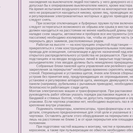
нахождения на выключателе людей поставить у него дежурного из с
допускал бы к оперированию выключателем никого, кроме мастера 
На время испытания воздушного выключателя на многократное вкл
него не разрешается находиться никому, кроме лиц, проводящих и
и регулировании электромагнитных моторных и других приводов ру
следует снять.
При осмотре отключающих и буферных пружин путем включения
следует остерегаться возможного их обрыва или срыва в местах 
должен находиться на расстоянии не менее наибольшей длины пру
наладке схем защиты, автоматики и проборов все инструменты (отв
пассатижи) необходимо изолировать так, чтобы их рабочая часть (
перекрыть двух зажимов, расположенных рядом.
Работая на высоте — на конструкциях открытой подстанции —
прикрепляться к этим конструкциям предохранительными поясами
провода для освещения, сигнализации и других назначений над ил
открытого распределительного устройства не разрешается. При гр
подстанциях и на вводах воздушных линий в закрытые подстанции,
разъединителях этих вводов должны быть немедленно прекращены
Собранные блоки панелей щита управления или релейного щита
закрепления за перекрытие^ необходимо временно скреплять межд
стеной. Перемещение и установка щитов, ячеек или блоков сборн
устроив без принятия мер, предупреждающих их опрокидывание, не
установке и регулировке аппаратов щита, имеющих движущиеся ча
панели (например, рубильника с рычажным приводом), необходимо
безопасности работающих сзади щита.
Монтаж электрических машин и трансформаторов. При распаковке
руководитель работ обязан указать порядок распаковки ящиков и, 
бандажей и стяжных болтов, чтобы не допустить перемещения и оп
упаковки. Если чертежа упаковки нет, необходимо вырезать лаз в 
крепление внутри упаковки.
Поднимать генераторы, компенсаторы, трансформаторы и их ча
детали, специально предназначенные для этой цели и указанные в
чертежах. Оставлять детали этого оборудования на перекрытиях и
лишь на расстоянии не ближе 1 м от края перекрытия или площадки
положении.
При подготовке частей машины к монтажу, чистке и промывке с
керосином, а также при пульверизации ее обмоток необходимо об