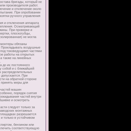
остава бригады, который не
или производителя работ.
ючение и отключение около
спытание. При опробовании
коятки ручного управления
 и отключения аппарата
крепления. Осматривающий
жины. При проверке и
ертки, плоскогубцы,
изолированная) не могла
 монтеры обязаны
. Прокладывать воздушные
и под токоведущимп частями
озе работы на открытых
 а также на линейных
.
 до их постоянного
у собой и с ближайшей
ых распределительных
 допускается. При
сти на обратной стороне
 принять меры для
 частей машин
особенно, порядок снятия
рокидывания частей внутри
обшивке и осмотреть
сти следует только за
 заводских монтажных
 площадках разрешается
 и только в устойчивом
пиртом, бензином или
еспечить соответствующую