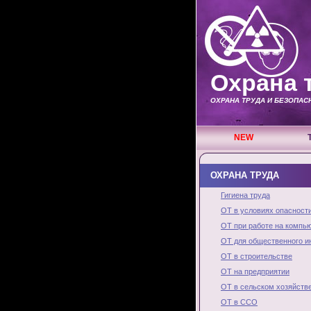
Охрана 
ОХРАНА ТРУДА И БЕЗОПА
NEW
ОХРАНА ТРУДА
Гигиена труда
ОТ в условиях опасност
ОТ при работе на компь
ОТ для общественного и
ОТ в строительстве
ОТ на предприятии
ОТ в сельском хозяйств
ОТ в ССО