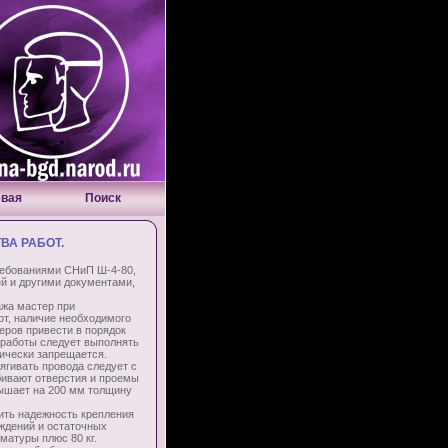
евая
Поиск
А РАБОТ.
ебованиями СНиП Ш-4-80,
й и другими документами,
жа мастер при
от, наличие необходимого
еров привести в порядок
 работы следует выполнять
ически запрещается.
тягивать провода следует с
обивают отверстия и проемы
вышает на 200 мм толщину
ь надежность крепления
еждений и остаточных
матуры плюс 80 кг.