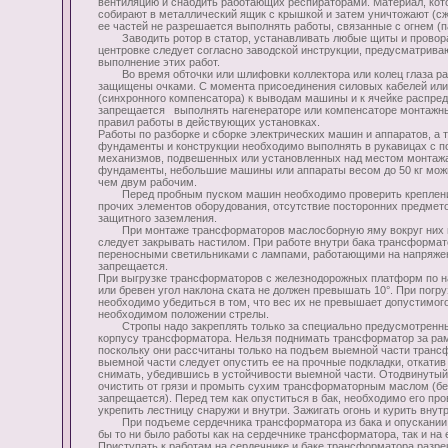
вентиляцию и снабдить работающих респираторами. Материал, ко
собирают в металлический ящик с крышкой и затем уничтожают (с
ее частей не разрешается выполнять работы, связанные с огнем (па
Заводить ротор в статор, устанавливать любые щиты и провора
центровке следует согласно заводской инструкции, предусматрив
выполнение этих работ.
Во время обточки или шлифовки коллектора или колец глаза р
защищены очками. С момента присоединения силовых кабелей или
(синхронного компенсатора) к выводам машины и к ячейке распре
запрещается выполнять нагенераторе или компенсаторе монтажн
правил работы в действующих установках.
Работы по разборке и сборке электрических машин и аппаратов, а т
фундаменты и конструкции необходимо выполнять в рукавицах с
механизмов, подвешенных или установленных над местом монтажа
фундаменты, небольшие машины или аппараты весом до 50 кг можн
чем двум рабочим.
Перед пробным пуском машин необходимо проверить креплени
прочих элементов оборудования, отсутствие посторонних предмето
защитного заземления.
При монтаже трансформаторов маслосборную яму вокруг них н
следует закрывать настилом. При работе внутри бака трансформат
переносными светильниками с лампами, работающими на напряже
запрещается.
При выгрузке трансформаторов с железнодорожных платформ по н
или бревен угол наклона ската не должен превышать 10°. При погр
необходимо убедиться в том, что вес их не превышает допустимого
необходимом положении стрелы.
Стропы надо закреплять только за специально предусмотренны
корпусу трансформатора. Нельзя поднимать трансформатор за рам
поскольку они рассчитаны только на подъем выемной части тран
выемной части следует опустить ее на прочные подкладки, откатив 
снимать, убедившись в устойчивости выемной части. Отодвинутый 
очистить от грязи и промыть сухим трансформаторным маслом (б
запрещается). Перед тем как опуститься в бак, необходимо его пр
укрепить лестницу снаружи и внутри. Зажигать огонь и курить внутр
При подъеме сердечника трансформатора из бака и опускании е
бы то ни было работы как на сердечнике трансформатора, так и на 
Приступать к работам на сердечнике и баке трансформатора разр