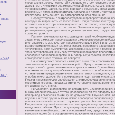
ессов
строительных лесов, подмостей и очищено от строительного мусор
должны быть чистыми и обрамлены угловой сталью. Каналы и прое
установки камер, щитов, панелей при сдаче объекта в монтаж дол
временными сплошными настилами заподлицо с полом и тщательн
С
исключалась возможность их самопроизвольного смещения.
Перед установкой электрооборудования проверяют правильнос
 среда
конструкций и прочность их закрепления. При установке конструкци
потолках или полах при помощи цементных растворов, нельзя уда
а
детали до затвердения этих растворов. Элементы аппаратуры и об
разъединители, приводы к ним), поднятые для монтажа, следует н
согласно проекту.
При монтаже однополюсных разъединителей необходимо надежн
зацепление замка для предотвращения самопроизвольного выбрас
ации
и устанавливать выключатели напряжением выше 1000 В и автома
возвратными пружинами или механизмами свободного расцепления
«отключено». Если выключатели доставлены на монтаж в положени
транспортированием их к месту установки необходимо проверить 
свободного расцепления временных запорных устройств, исключа
самопроизвольного отключения аппарата.
 в БЖД
На монтируемых силовых и измерительных трансформаторах в
закорочены на все время монтажных работ. Предохранители цепей
аппарата необходимо снимать на все время монтажа. При необхо
и
оперативного тока для опробывания электрических цепей и аппарат
устанавливать предупредительные плакаты, знаки или надписи, а р
о БЖД
опробыванием, должны быть прекращены н люди, занятые на них, в
Подают напряжение для опробыванпя электрооборудования по пис
ответственного лица. Предохранители, установленные на время оп
его должны быть сняты.
Регулировать и одновременно осматривать или присоединять р
выключатели независимо от того, расположены ли эти аппараты в 
или приводы вынесены за стенку, не допускается. Спускать или на
пружины, а также пружины механизмов свободного расцепления у 
или выключателей без соответствующих приспособлений запрещае
Подъем на воздушный выключатель, находящийся под давлением, 
наладочных работах. При этом для предотвращения случайного ил
выключателя необходимо: снять оперативный ток, оградить кнопки 
которыми может быть осуществлено включение, от возможности на