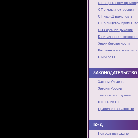
ОТ в прокатном произво
ОТ в машиностроении
ОТ на ЖД транспорте
ОТ в пищевой промышле
СИЗ органов дыхания
Капитальные вложения в
Знаки безопасности
Различные материалы п
Книги по ОТ
ЗАКОНОДАТЕЛЬСТВО 
Законы Украины
Законы России
Типовые инструкции
ГОСТы по ОТ
Правила безопасности
БЖД
Помощь при ожогах