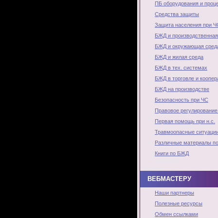
ПБ оборудования и проц
Средства защиты
Защита населения при Ч
БЖД и производственная
БЖД и окружающая сред
БЖД и жилая среда
БЖД в тех. системах
БЖД в торговле и коопер
БЖД на производстве
Безопасность при ЧС
Правовое регулирование
Первая помощь при н.с.
Травмоопасные ситуаци
Различные материалы п
Книги по БЖД
ВЕБМАСТЕРУ
Наши партнеры
Полезные ресурсы
Обмен ссылками