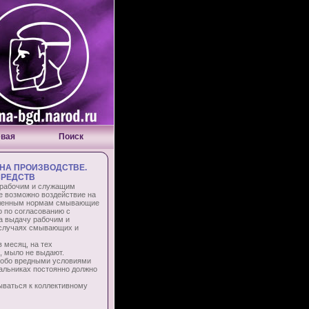
евая
Поиск
НА ПРОИЗВОДСТВЕ.
СРЕДСТВ
 рабочим и служащим
е возможно воздействие на
овленным нормам смывающие
 по согласованию с
а выдачу рабочим и
 случаях смывающих и
месяц, на тех
й, мыло не выдают.
собо вредными условиями
вальниках постоянно должно
ваться к коллективному