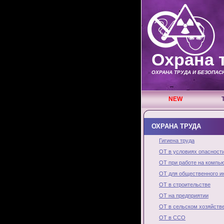
Охрана 
ОХРАНА ТРУДА И БЕЗОПА
NEW
ОХРАНА ТРУДА
Гигиена труда
ОТ в условиях опасност
ОТ при работе на компь
ОТ для общественного и
ОТ в строительстве
ОТ на предприятии
ОТ в сельском хозяйств
ОТ в ССО