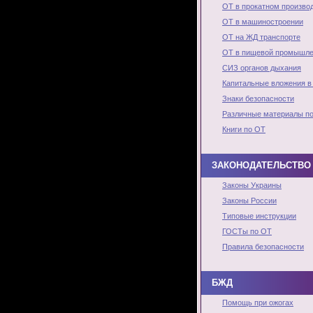
ОТ в прокатном произво
ОТ в машиностроении
ОТ на ЖД транспорте
ОТ в пищевой промышле
СИЗ органов дыхания
Капитальные вложения в
Знаки безопасности
Различные материалы п
Книги по ОТ
ЗАКОНОДАТЕЛЬСТВО 
Законы Украины
Законы России
Типовые инструкции
ГОСТы по ОТ
Правила безопасности
БЖД
Помощь при ожогах