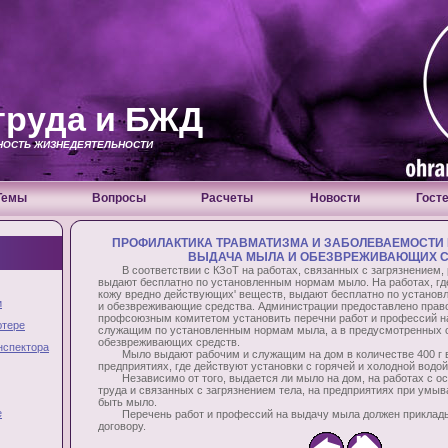
труда и БЖД
СНОСТЬ ЖИЗНЕДЕЯТЕЛЬНОСТИ
Темы
Вопросы
Расчеты
Новости
Гост
ПРОФИЛАКТИКА ТРАВМАТИЗМА И ЗАБОЛЕВАЕМОСТИ 
ВЫДАЧА МЫЛА И ОБЕЗВРЕЖИВАЮЩИХ 
В соответствии с КЗоТ на работах, связанных с загрязнением,
выдают бесплатно по установленным нормам мыло. На работах, гд
кожу вредно действующих' веществ, выдают бесплатно по устан
и
и обезвреживающие средства. Администрации предоставлено право
профсоюзным комитетом установить перечни работ и профессий н
ютере
служащим по установленным нормам мыла, а в предусмотренных
обезвреживающих средств.
нспектора
Мыло выдают рабочим и служащим на дом в количестве 400 г в 
предприятиях, где действуют установки с горячей и холодной водо
Независимо от того, выдается ли мыло на дом, на работах с о
труда и связанных с загрязнением тела, на предприятиях при умы
быть мыло.
е
Перечень работ и профессий на выдачу мыла должен приклады
договору.