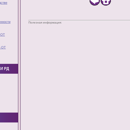
дстве
нности
Полезная информация:
 ОТ
о ОТ
И РД