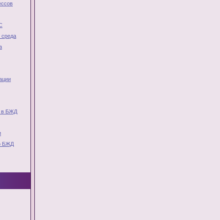
ессов
С
 среда
а
ации
 в БЖД
и
о БЖД