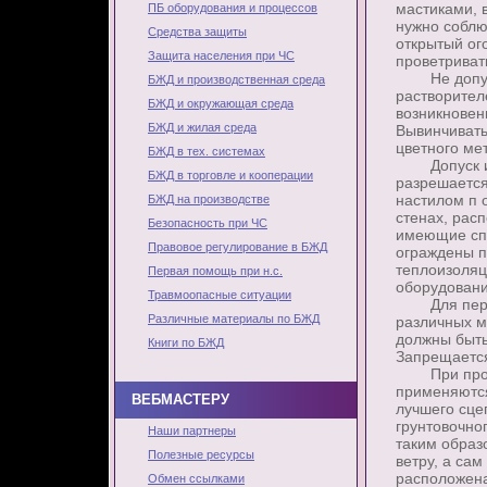
мастиками, 
ПБ оборудования и процессов
нужно соблю
Средства защиты
открытый ог
Защита населения при ЧС
проветриват
Не допуска
БЖД и производственная среда
растворител
БЖД и окружающая среда
возникновен
БЖД и жилая среда
Вывинчивать
цветного ме
БЖД в тех. системах
Допуск изо
БЖД в торговле и кооперации
разрешается
настилом п 
БЖД на производстве
стенах, рас
Безопасность при ЧС
имеющие спл
Правовое регулирование в БЖД
ограждены п
теплоизоляц
Первая помощь при н.с.
оборудован
Травмоопасные ситуации
Для перено
Различные материалы по БЖД
различных м
должны быт
Книги по БЖД
Запрещается
При произв
применяются
ВЕБМАСТЕРУ
лучшего сце
грунтовочно
Наши партнеры
таким образ
Полезные ресурсы
ветру, а сам
расположена 
Обмен ссылками