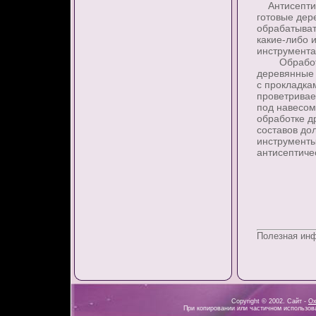
Антисептиро
готовые дер
обрабатыват
какие-либо 
инструмента
Обработанн
деревянные 
с прокладка
проветривае
под навесом
обработке д
составов до
инструменты
антисептиче
Полезная ин
Copyright © 2002. Сайт -
Ох
При копировании или частичном использова