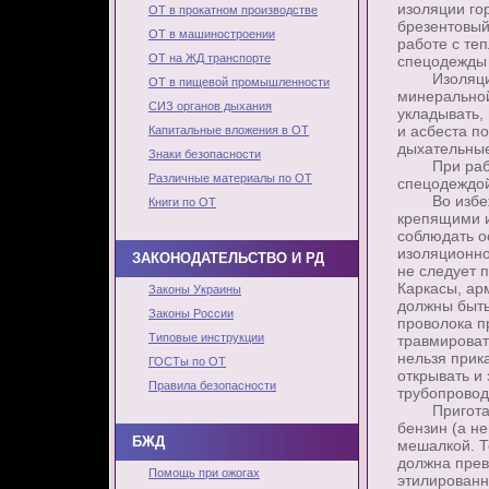
изоляции го
ОТ в прокатном производстве
брезентовый
ОТ в машиностроении
работе с те
ОТ на ЖД транспорте
спецодежды 
Изоляционн
ОТ в пищевой промышленности
минеральной
СИЗ органов дыхания
укладывать,
и асбеста п
Капитальные вложения в ОТ
дыхательные
Знаки безопасности
При работе
Различные материалы по ОТ
спецодеждой
Во избежан
Книги по ОТ
крепящими и
соблюдать о
изоляционно
ЗАКОНОДАТЕЛЬСТВО И РД
не следует 
Каркасы, ар
Законы Украины
должны быть
Законы России
проволока п
Типовые инструкции
травмироват
нельзя прик
ГОСТы по ОТ
открывать и 
Правила безопасности
трубопровод
Приготавли
бензин (а н
БЖД
мешалкой. Т
должна прев
Помощь при ожогах
этилированн