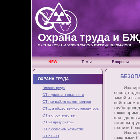
Охрана труда и Б
ОХРАНА ТРУДА И БЕЗОПАСНОСТЬ ЖИЗНЕДЕЯТЕЛЬНОСТИ
NEW
Темы
Вопросы
БЕЗОП
ОХРАНА ТРУДА
Изолировщи
Гигиена труда
лесов, подм
ОТ в условиях опасности
зимой и выс
ОТ при работе на компьютере
действием п
трубопровод
ОТ для общественного инспектора
также приме
ОТ в строительстве
для здоровь
гигиены тру
ОТ на предприятии
техники без
ОТ в сельском хозяйстве
Изолировщи
ОТ в ССО
кожаными бо