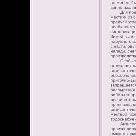
не менее 2 м
ванне изол
Для предуп
мастики из 
предусмотр
необходимо 
сигнализаци
Зимой выпол
наружного в
с настилов 
наледи, сне
производств
Особые тре
огнезащитны
антисептиче
обособленны
приточно-вы
запрещается
распыления 
работы запр
респираторы
предназначе
антисептиче
местной пож
водоснабжен
Антисептич
производств
емкостях ук