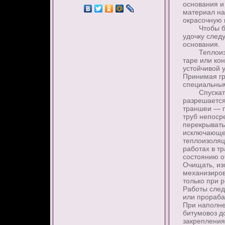
основания и
материал на
окрасочную 
Чтобы брыз
удочку следу
основания.
Теплоизоля
таре или ко
устойчивой 
Принимая гр
специальным
Спускаться
разрешается
траншеи — п
труб непоср
перекрывать
исключающем
теплоизоляц
работах в т
состоянию о
Очищать, из
механизиров
только при 
Работы след
или прораба
При наполн
битумовоз д
закрепления