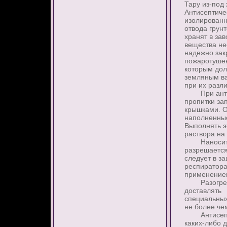
Тару из-под
Антисептиче
изолированн
отвода грун
хранят в за
вещества не
надежно зак
пожаротушен
которым дол
земляным ва
при их разл
При антисе
пропитки за
крышками. О
наполненны
Выполнять э
раствора на 
Наносить с
разрешается
следует в з
респиратора
применение
Разогретые
доставлять
специальных
не более че
Антисептир
каких-либо 