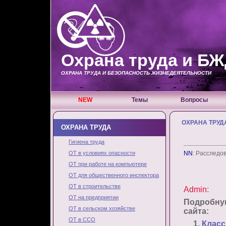
Охрана труда и Б
ОХРАНА ТРУДА И БЕЗОПАСНОСТЬ ЖИЗНЕДЕЯТЕЛЬНОСТИ
NEW
Темы
Вопросы
ОХРАНА ТРУД
ОХРАНА ТРУДА
Гигиена труда
ОТ в условиях опасности
NN
: Расследо
ОТ при работе на компьютере
ОТ для общественного инспектора
ОТ в строительстве
Admin
:
ОТ на предприятии
Подробну
ОТ в сельском хозяйстве
сайта:
ОТ в ССО
Класс