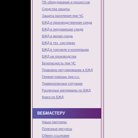
ПБ оборудования и процессов
Средства защиты
Защита населения при ЧС
БЖД и производственная среда
БЖД и окружающая среда
БЖД и жилая среда
БЖД в тех. системах
БЖД в торговле и кооперации
БЖД на производстве
Безопасность при ЧС
Правовое регулирование в БЖД
Первая помощь при н.с.
Травмоопасные ситуации
Различные материалы по БЖД
Книги по БЖД
ВЕБМАСТЕРУ
Наши партнеры
Полезные ресурсы
Обмен ссылками