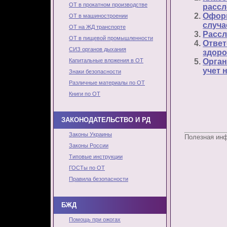
ОТ в прокатном производстве
рассл
Оформ
ОТ в машиностроении
случа
ОТ на ЖД транспорте
Рассл
ОТ в пищевой промышленности
Ответ
СИЗ органов дыхания
здоро
Капитальные вложения в ОТ
Орган
учет 
Знаки безопасности
Различные материалы по ОТ
Книги по ОТ
ЗАКОНОДАТЕЛЬСТВО И РД
Законы Украины
Полезная ин
Законы России
Типовые инструкции
ГОСТы по ОТ
Правила безопасности
БЖД
Помощь при ожогах